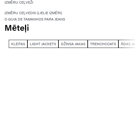
IZMĒRU CEĻVEŽI
IZMĒRU CEĻVEDIS (LIELIE IZMĒRI)
O GUIA DE TAMANHOS PARA JEANS
Mēteļi
KLEITAS
LIGHT JACKETS
DŽINSA JAKAS
TRENCHCOATS
ĀDAS J