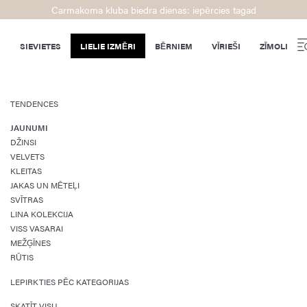
Carmakoma kluba biedra dienas: iepērcies tagad
SIEVIETES
LIELIE IZMĒRI
BĒRNIEM
VĪRIEŠI
ZĪMOLI
TENDENCES
JAUNUMI
DŽINSI
VELVETS
KLEITAS
JAKAS UN MĒTEĻI
SVĪTRAS
LINA KOLEKCIJA
VISS VASARAI
MEŽĢĪNES
RŪTIS
LEPIRKTIES PĒC KATEGORIJAS
SKATĪT VISU