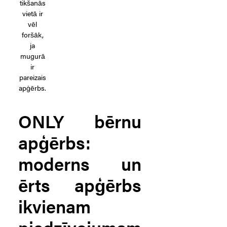
tikšanās
vietā ir
vēl
foršāk,
ja
mugurā
ir
pareizais
apģērbs.
ONLY bērnu
apģērbs:
moderns un
ērts apģērbs
ikvienam