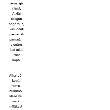
ierastajā
ritmā.
Atklāj
stilīgus
apģērbus,
kas ideāli
piemēroti
pirmajām
dienām,
kad atkal
esat
kopā.
Atkal būt
kopā
rotaļu
laukumā,
klasē vai
savā
mīļākajā