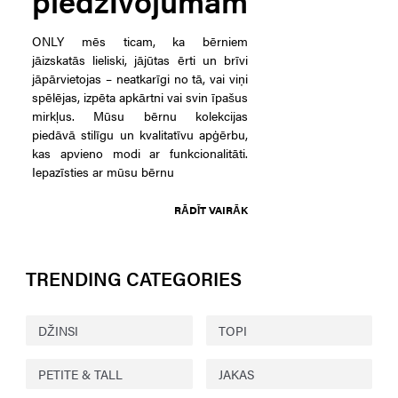
piedzīvojumam
ONLY mēs ticam, ka bērniem
jāizskatās lieliski, jājūtas ērti un brīvi
jāpārvietojas – neatkarīgi no tā, vai viņi
spēlējas, izpēta apkārtni vai svin īpašus
mirkļus. Mūsu bērnu kolekcijas
piedāvā stilīgu un kvalitatīvu apģērbu,
kas apvieno modi ar funkcionalitāti.
Iepazīsties ar mūsu bērnu
RĀDĪT VAIRĀK
TRENDING CATEGORIES
DŽINSI
TOPI
PETITE & TALL
JAKAS