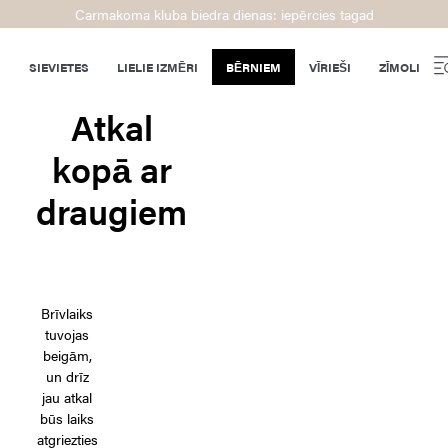
Carmakoma kluba biedra dienas: iepērcies tagad
SIEVIETES
LIELIE IZMĒRI
BĒRNIEM
VĪRIEŠI
ZĪMOLI
Atkal
kopā ar
draugiem
Brīvlaiks
tuvojas
beigām,
un drīz
jau atkal
būs laiks
atgriezties