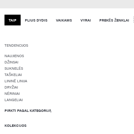
TAIP
PLIUS DYDIS
VAIKAMS
VYRAI
PREKĖS ŽENKLAI
TENDENCIJOS
NAUJIENOS
DŽINSAI
SUKNELĖS
TAŠKELIAI
LININĖ LINIJA
DRYŽIAI
NĖRINIAI
LANGELIAI
PIRKTI PAGAL KATEGORIJĄ
KOLEKCIJOS