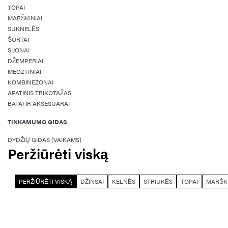
TOPAI
MARŠKINIAI
SUKNELĖS
ŠORTAI
SIJONAI
DŽEMPERIAI
MEGZTINIAI
KOMBINEZONAI
APATINIS TRIKOTAŽAS
BATAI IR AKSESUARAI
TINKAMUMO GIDAS
DYDŽIŲ GIDAS (VAIKAMS)
Peržiūrėti viską
PERŽIŪRĖTI VISKĄ
DŽINSAI
KELNĖS
STRIUKĖS
TOPAI
MARŠKI