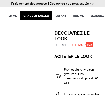
Fraîchement débarquées ! Découvrez nos nouveautés >>
FEMME
GRANDES TAILLES
ENFANT
HOMME
MARQUES
DÉCOUVREZ LE
LOOK
CHF 94.80
CHF 58.87
38%
ACHETER LE LOOK
Profitez d'une livraison
gratuite sur les
commandes de plus de 90
CHF
Livraison rapide disponible