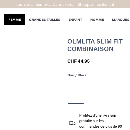
Jours des membres Carmakoma : Shoppez maintenant
FEMME
GRANDES TAILLES
ENFANT
HOMME
MARQUES
OLMLITA SLIM FIT
COMBINAISON
CHF 44.95
Noir / Black
Profitez d'une livraison
gratuite sur les
commandes de plus de 90