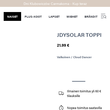
Dni Klubowiczów Carmakoma - Kup teraz
NAISET
PLUS-KOOT
LAPSET
MIEHET
BRÄNDIT
JDYSOLAR TOPPI
21.99 €
Valkoinen / Cloud Dancer
Ilmainen toimitus yli 60 €
tilauksille
Nopea toimitus saatavilla