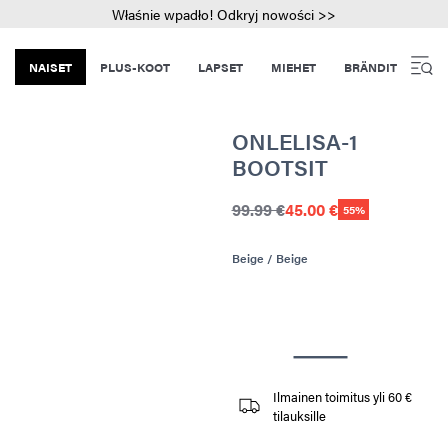
Właśnie wpadło! Odkryj nowości >>
NAISET
PLUS-KOOT
LAPSET
MIEHET
BRÄNDIT
ONLELISA-1
BOOTSIT
99.99 €
45.00 €
55%
Beige / Beige
Ilmainen toimitus yli 60 €
tilauksille