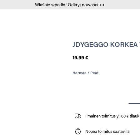
Właśnie wpadło! Odkryj nowości >>
JDYGEGGO KORKEA 
19.99 €
Harmaa / Peat
Ilmainen toimitus yli 60 € tilauks
Nopea toimitus saatavilla