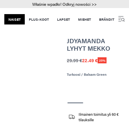
Właśnie wpadło! Odkryj nowości >>
NAISET
PLUS-KOOT
LAPSET
MIEHET
BRÄNDIT
JDYAMANDA
LYHYT MEKKO
29.99 €
22.49 €
25%
Turkoosi / Balsam Green
Ilmainen toimitus yli 60 €
tilauksille