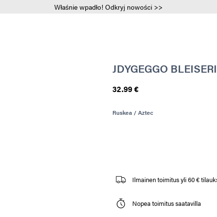
Właśnie wpadło! Odkryj nowości >>
JDYGEGGO BLEISERI
32.99 €
Ruskea / Aztec
Ilmainen toimitus yli 60 € tilauks
Nopea toimitus saatavilla