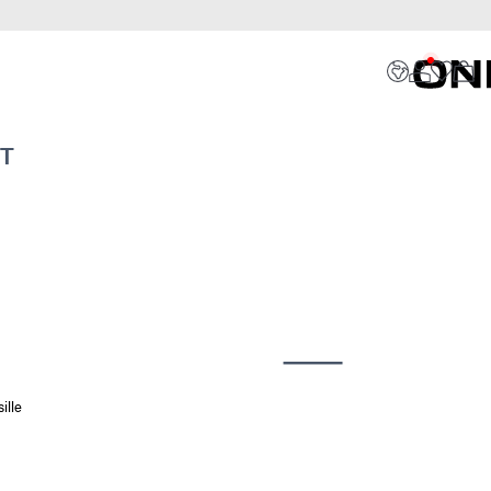
T
ille