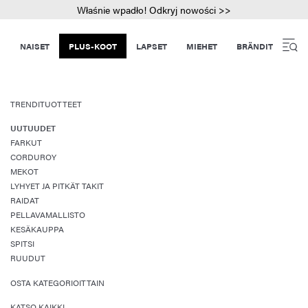
Właśnie wpadło! Odkryj nowości >>
NAISET
PLUS-KOOT
LAPSET
MIEHET
BRÄNDIT
TRENDITUOTTEET
UUTUUDET
FARKUT
CORDUROY
MEKOT
LYHYET JA PITKÄT TAKIT
RAIDAT
PELLAVAMALLISTO
KESÄKAUPPA
SPITSI
RUUDUT
OSTA KATEGORIOITTAIN
KATSO KAIKKI