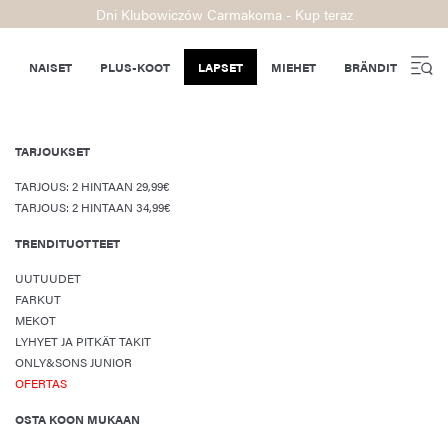
Dni Klubowiczów Carmakoma - Kup teraz
NAISET
PLUS-KOOT
LAPSET
MIEHET
BRÄNDIT
TARJOUKSET
TARJOUS: 2 HINTAAN 29,99€
TARJOUS: 2 HINTAAN 34,99€
TRENDITUOTTEET
UUTUUDET
FARKUT
MEKOT
LYHYET JA PITKÄT TAKIT
ONLY&SONS JUNIOR
OFERTAS
OSTA KOON MUKAAN