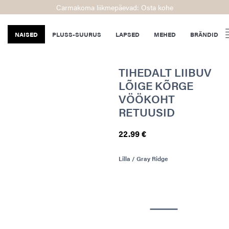
Carmakoma liikmepäevad: Osta kohe
NAISED
PLUSS-SUURUS
LAPSED
MEHED
BRÄNDID
TIHEDALT LIIBUV
LÕIGE KÕRGE
VÖÖKOHT
RETUUSID
22.99 €
Lilla / Gray Ridge