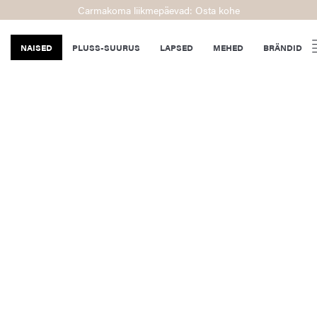
Carmakoma liikmepäevad: Osta kohe
NAISED
PLUSS-SUURUS
LAPSED
MEHED
BRÄNDID