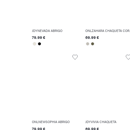
JDYNEVADA ABRIGO
ONLZAHA
79.99 €
69.99 €
ONLNEWSOPHIA ABRIGO
JDYVIVIA CHAQUETA
79.99 €
69.99 €