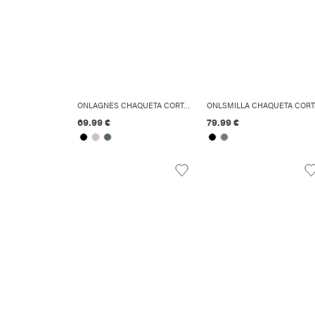
ONLAGNES CHAQUETA CORTA ACOLCHADA
ONLS
69.99 €
79.99 €