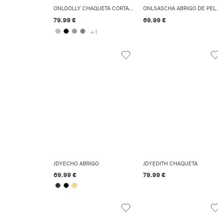
ONLDOLLY CHAQUETA CORTA ACOLCHADA
ONLSASCHA AB
79.99 €
69.99 €
+1
JDYECHO ABRIGO
JDYEDITH CHAQUETA
69.99 €
79.99 €