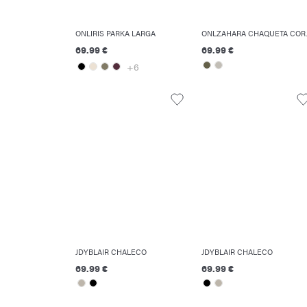
ONLIRIS PARKA LARGA
ONLZAHA
69.99 €
69.99 €
+6
JDYBLAIR CHALECO
JDYBLAIR CHALECO
69.99 €
69.99 €