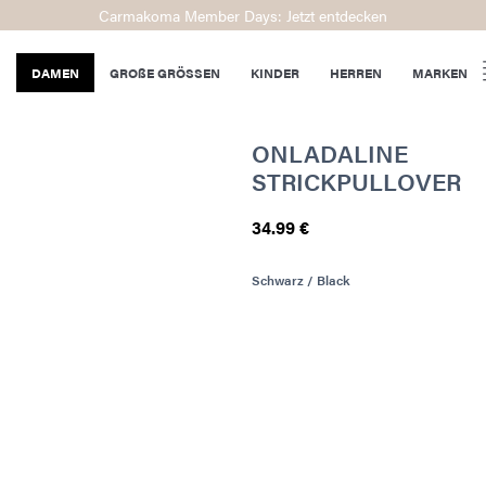
Carmakoma Member Days: Jetzt entdecken
DAMEN
GROßE GRÖSSEN
KINDER
HERREN
MARKEN
ONLADALINE
STRICKPULLOVER
34.99 €
Schwarz / Black