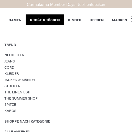
Carmakoma Member Days: Jetzt entdecken
DAMEN
GROßE GRÖSSEN
KINDER
HERREN
MARKEN
TREND
NEUHEITEN
JEANS
CORD
KLEIDER
JACKEN & MÄNTEL
STREIFEN
THE LINEN EDIT
THE SUMMER SHOP
SPITZE
KAROS
SHOPPE NACH KATEGORIE
ALLE ANSEHEN