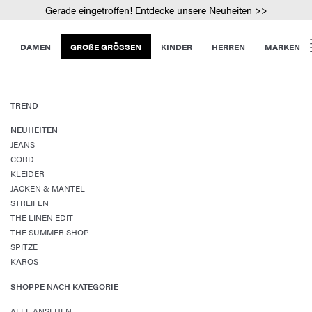
Gerade eingetroffen! Entdecke unsere Neuheiten >>
DAMEN
GROßE GRÖSSEN
KINDER
HERREN
MARKEN
TREND
NEUHEITEN
JEANS
CORD
KLEIDER
JACKEN & MÄNTEL
STREIFEN
THE LINEN EDIT
THE SUMMER SHOP
SPITZE
KAROS
SHOPPE NACH KATEGORIE
ALLE ANSEHEN