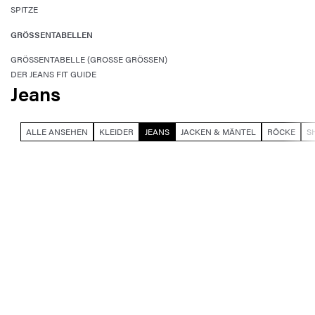
SPITZE
GRÖSSENTABELLEN
GRÖSSENTABELLE (GROSSE GRÖSSEN)
DER JEANS FIT GUIDE
Jeans
ALLE ANSEHEN
KLEIDER
JEANS
JACKEN & MÄNTEL
RÖCKE
S