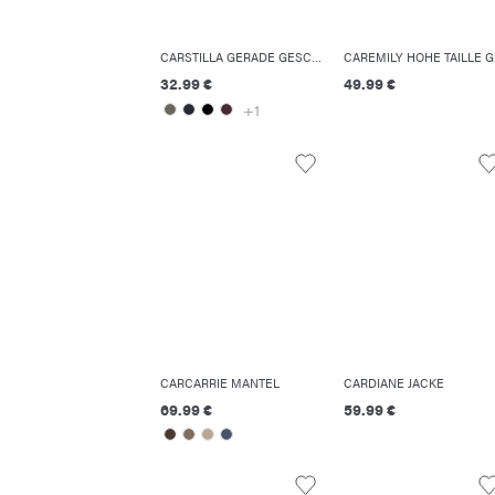
CARSTILLA GERADE GESCHNITTEN HOSE
CARE
32.99 €
49.99 €
+1
CARCARRIE MANTEL
CARDIANE JACKE
69.99 €
59.99 €