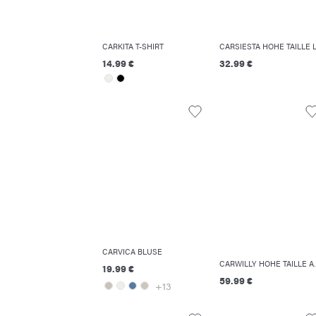
CARKITA T-SHIRT
14.99 €
32.99 €
CARVICA BLUSE
CARWILLY HO
19.99 €
59.99 €
+13