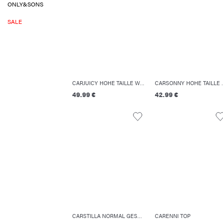
ONLY&SONS
SALE
CARJUICY HOHE TAILLE WEITER BEINSCHNITT JEANS
CARSONNY HOHE
49.99 €
42.99 €
CARSTILLA NORMAL GESCHNITTEN HOSE MIT WEITEM BEINSCHNITT
CARENNI TOP