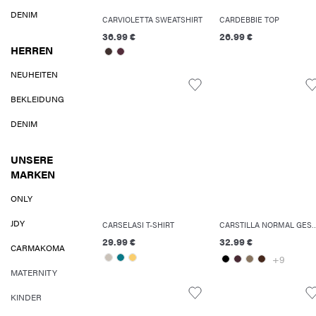
DENIM
CARVIOLETTA SWEATSHIRT
CARDEBBIE TOP
36.99 €
26.99 €
HERREN
NEUHEITEN
BEKLEIDUNG
DENIM
UNSERE
MARKEN
ONLY
JDY
CARSELASI T-SHIRT
CARSTILLA NORMAL GESCHNITTEN HOSE M
29.99 €
32.99 €
CARMAKOMA
+9
MATERNITY
KINDER