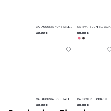
CARAUGUSTA HOHE TAILLE SKINNY FIT JEANS
CAREVA TEDDYFELL JACK
39.99 €
56.99 €
CARAUGUSTA HOHE TAILLE SKINNY FIT JEANS
CARROSE STRICKJACKE
39.99 €
39.99 €