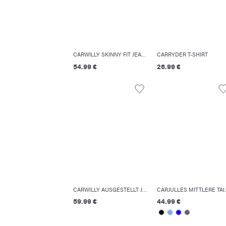
CARWILLY SKINNY FIT JEANS
CARRYDER T-SHIRT
54.99 €
26.99 €
CARWILLY AUSGESTELLT JEANS
CARJULLES MITT
59.99 €
44.99 €