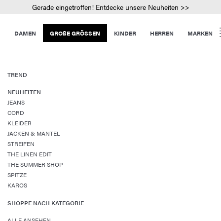
Gerade eingetroffen! Entdecke unsere Neuheiten >>
DAMEN
GROßE GRÖSSEN
KINDER
HERREN
MARKEN
TREND
NEUHEITEN
JEANS
CORD
KLEIDER
JACKEN & MÄNTEL
STREIFEN
THE LINEN EDIT
THE SUMMER SHOP
SPITZE
KAROS
SHOPPE NACH KATEGORIE
ALLE ANSEHEN