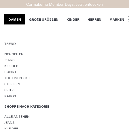
Carmakoma Member Days: Jetzt entdecken
DAMEN
GROßE GRÖSSEN
KINDER
HERREN
MARKEN
TREND
NEUHEITEN
JEANS
KLEIDER
PUNKTE
THE LINEN EDIT
STREIFEN
SPITZE
KAROS
SHOPPE NACH KATEGORIE
ALLE ANSEHEN
JEANS
KLEIDER