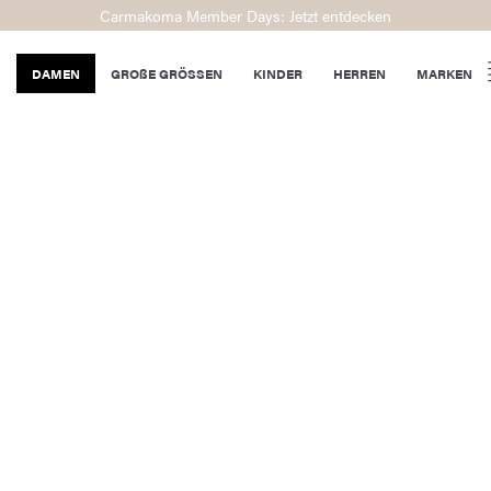
Carmakoma Member Days: Jetzt entdecken
DAMEN
GROßE GRÖSSEN
KINDER
HERREN
MARKEN