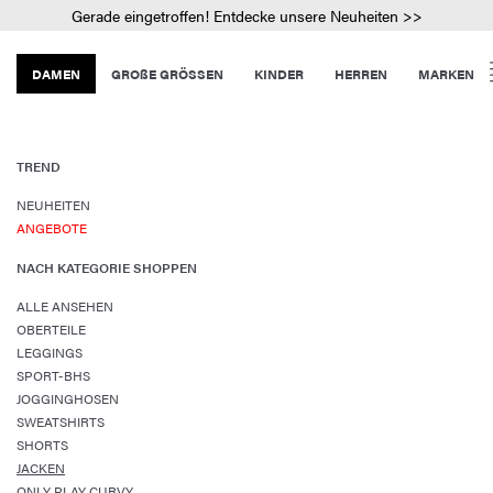
Gerade eingetroffen! Entdecke unsere Neuheiten >>
DAMEN
GROßE GRÖSSEN
KINDER
HERREN
MARKEN
TREND
NEUHEITEN
ANGEBOTE
NACH KATEGORIE SHOPPEN
ALLE ANSEHEN
OBERTEILE
LEGGINGS
SPORT-BHS
JOGGINGHOSEN
SWEATSHIRTS
SHORTS
JACKEN
ONLY PLAY CURVY