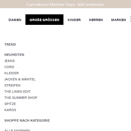
Carmakoma Member Days: Jetzt entdecken
DAMEN
GROßE GRÖSSEN
KINDER
HERREN
MARKEN
TREND
NEUHEITEN
JEANS
CORD
KLEIDER
JACKEN & MÄNTEL
STREIFEN
THE LINEN EDIT
THE SUMMER SHOP
SPITZE
KAROS
SHOPPE NACH KATEGORIE
ALLE ANSEHEN