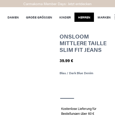
Carmakoma Member Days: Jetzt entdecken
DAMEN
GROßE GRÖSSEN
KINDER
HERREN
MARKEN
ONSLOOM
MITTLERE TAILLE
SLIM FIT JEANS
39.99 €
Blau / Dark Blue Denim
Kostenlose Lieferung für
Bestellungen über 60 €