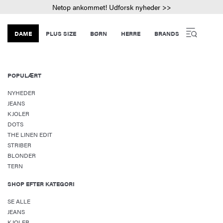
Netop ankommet! Udforsk nyheder >>
DAME
PLUS SIZE
BØRN
HERRE
BRANDS
POPULÆRT
NYHEDER
JEANS
KJOLER
DOTS
THE LINEN EDIT
STRIBER
BLONDER
TERN
SHOP EFTER KATEGORI
SE ALLE
JEANS
KJOLER