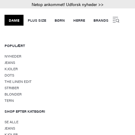
Netop ankommet! Udforsk nyheder >>
DAME
PLUS SIZE
BØRN
HERRE
BRANDS
POPULÆRT
NYHEDER
JEANS
KJOLER
DOTS
THE LINEN EDIT
STRIBER
BLONDER
TERN
SHOP EFTER KATEGORI
SE ALLE
JEANS
KJOLER