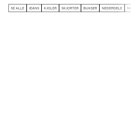
SE ALLE
JEANS
KJOLER
SKJORTER
BUKSER
NEDERDELE
S