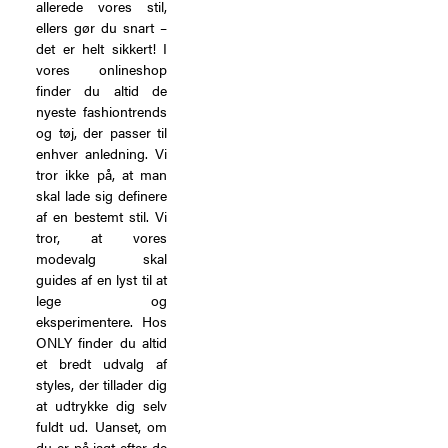
allerede vores stil,
ellers gør du snart –
det er helt sikkert! I
vores onlineshop
finder du altid de
nyeste fashiontrends
og tøj, der passer til
enhver anledning. Vi
tror ikke på, at man
skal lade sig definere
af en bestemt stil. Vi
tror, at vores
modevalg skal
guides af en lyst til at
lege og
eksperimentere. Hos
ONLY finder du altid
et bredt udvalg af
styles, der tillader dig
at udtrykke dig selv
fuldt ud. Uanset, om
du er på jagt efter de