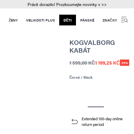
Právě dorazilo! Prozkoumejte novinky v >>
ŽENY
VELIKOSTI PLUS
DĚTI
PÁNSKÉ
ZNAČKY
KOGVALBORG
KABÁT
1 599,00 KČ
1 199,25 KČ
25%
Černá / Black
Extended 100-day online
return period