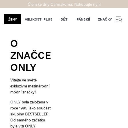
Členské dny Carmakoma: Nakupujte nyní
ŽENY
VELIKOSTI PLUS
DĚTI
PÁNSKÉ
ZNAČKY
O
ZNAČCE
ONLY
Vítejte ve světě
exkluzivní mezinárodní
módní značky!
ONLY
byla založena v
roce 1995 jako součást
skupiny BESTSELLER.
Od samého začátku
byla vizí ONLY