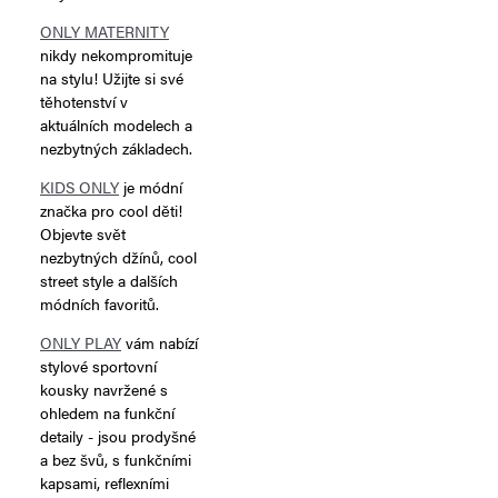
ONLY MATERNITY
nikdy nekompromituje
na stylu! Užijte si své
těhotenství v
aktuálních modelech a
nezbytných základech.
KIDS ONLY
je módní
značka pro cool děti!
Objevte svět
nezbytných džínů, cool
street style a dalších
módních favoritů.
ONLY PLAY
vám nabízí
stylové sportovní
kousky navržené s
ohledem na funkční
detaily - jsou prodyšné
a bez švů, s funkčními
kapsami, reflexními