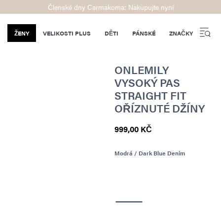
Členské dny Carmakoma: Nakupujte nyní
ŽENY
VELIKOSTI PLUS
DĚTI
PÁNSKÉ
ZNAČKY
ONLEMILY
VYSOKÝ PAS
STRAIGHT FIT
OŘÍZNUTÉ DŽÍNY
999,00 KČ
Modrá / Dark Blue Denim