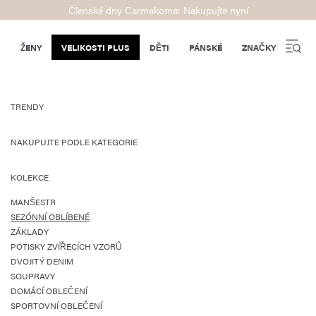
Členské dny Carmakoma: Nakupujte nyní
ŽENY
VELIKOSTI PLUS
DĚTI
PÁNSKÉ
ZNAČKY
TRENDY
NAKUPUJTE PODLE KATEGORIE
KOLEKCE
MANŠESTR
SEZÓNNÍ OBLÍBENÉ
ZÁKLADY
POTISKY ZVÍŘECÍCH VZORŮ
DVOJITÝ DENIM
SOUPRAVY
DOMÁCÍ OBLEČENÍ
SPORTOVNÍ OBLEČENÍ