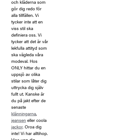
och kläderna som
gör dig redo för
alla tillfällen. Vi
tycker inte att en
viss stil ska
definiera oss. Vi
tycker att det är vår
lekfulla attityd som
ska vägleda våra
modeval. Hos
ONLY hittar du en
uppsjö av olika
stilar som låter dig
uttrycka dig själv
fullt ut. Kanske är
du på jakt efter de
senaste
klänningarna
,
jeansen
eller coola
jackor
. Oroa dig
inte! Vi har alltihop.
Visa upp din