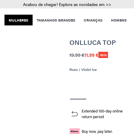
Acabou de chegar! Explore as novidades em >>
MULHERES
TAMANHOS GRANDES
CRIANÇAS
HOMENS
ONLLUCA TOP
19.99 €
11.99 €
40%
Roxo / Violet Ice
Extended 100-day online
return period
Buy now, pay later.