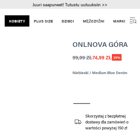
Juuri saapuneet! Tutustu uutuuksiin >>
KOBIETY
PLUS SIZE
DZIECI
MĘŻCZYŹNI
MARKI
ONLNOVA GÓRA
99,99 ZŁ
74,99 ZŁ
25%
Niebieski / Medium Blue Denim
Skorzystaj z bezpłatnej
dostawy dla zamówień o
wartości powyżej 150 zł