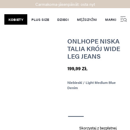
Carmakoma-jäsenpäivät: osta nyt
KOBIETY
PLUS SIZE
DZIECI
MĘŻCZYŹNI
MARKI
ONLHOPE NISKA
TALIA KRÓJ WIDE
LEG JEANS
199,99 ZŁ
Niebieski / Light Medium Blue
Denim
Skorzystaj z bezpłatnej