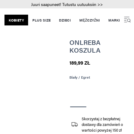
Juuri saapuneet! Tutustu uutuuksiin >>
KOBIETY
PLUS SIZE
DZIECI
MĘŻCZYŹNI
MARKI
ONLREBA
KOSZULA
189,99 ZŁ
Biały / Egret
Skorzystaj z bezpłatnej
dostawy dla zamówień o
wartości powyżej 150 zł