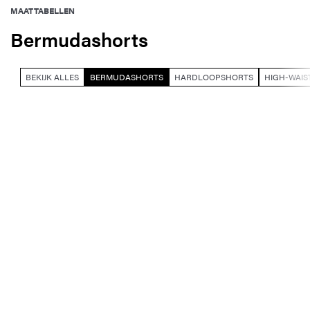
MAATTABELLEN
Bermudashorts
BEKIJK ALLES
BERMUDASHORTS
HARDLOOPSHORTS
HIGH-WAIS