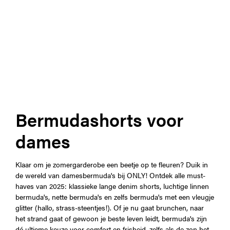
Bermudashorts voor
dames
Klaar om je zomergarderobe een beetje op te fleuren? Duik in
de wereld van damesbermuda's bij ONLY! Ontdek alle must-
haves van 2025: klassieke lange denim shorts, luchtige linnen
bermuda's, nette bermuda's en zelfs bermuda's met een vleugje
glitter (hallo, strass-steentjes!). Of je nu gaat brunchen, naar
het strand gaat of gewoon je beste leven leidt, bermuda's zijn
dé ultieme keuze voor comfort en frisheid, zelfs als de zon het