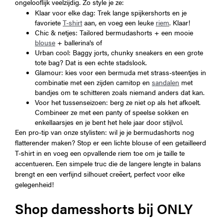
ongelooflijk veelzijdig. Zo style je ze:
Klaar voor elke dag: Trek lange spijkershorts en je
favoriete
T-shirt
aan, en voeg een leuke
riem
. Klaar!
Chic & netjes: Tailored bermudashorts + een mooie
blouse
+ ballerina's of
Urban cool: Baggy jorts, chunky sneakers en een grote
tote bag? Dat is een echte stadslook.
Glamour: kies voor een bermuda met strass-steentjes in
combinatie met een zijden camitop en
sandalen
met
bandjes om te schitteren zoals niemand anders dat kan.
Voor het tussenseizoen: berg ze niet op als het afkoelt.
Combineer ze met een panty of speelse sokken en
enkellaarsjes en je bent het hele jaar door stijlvol.
Een pro-tip van onze stylisten: wil je je bermudashorts nog
flatterender maken? Stop er een lichte blouse of een getailleerd
T-shirt in en voeg een opvallende riem toe om je taille te
accentueren. Een simpele truc die de langere lengte in balans
brengt en een verfijnd silhouet creëert, perfect voor elke
gelegenheid!
Shop damesshorts bij ONLY