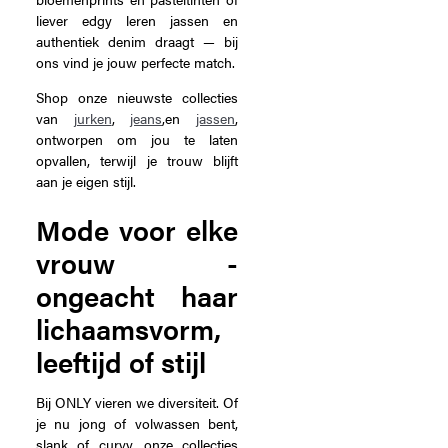
liever edgy leren jassen en
authentiek denim draagt — bij
ons vind je jouw perfecte match.
Shop onze nieuwste collecties
van
jurken
,
jeans
,en
jassen
,
ontworpen om jou te laten
opvallen, terwijl je trouw blijft
aan je eigen stijl.
Mode voor elke
vrouw -
ongeacht haar
lichaamsvorm,
leeftijd of stijl
Bij ONLY vieren we diversiteit. Of
je nu jong of volwassen bent,
slank of curvy, onze collecties