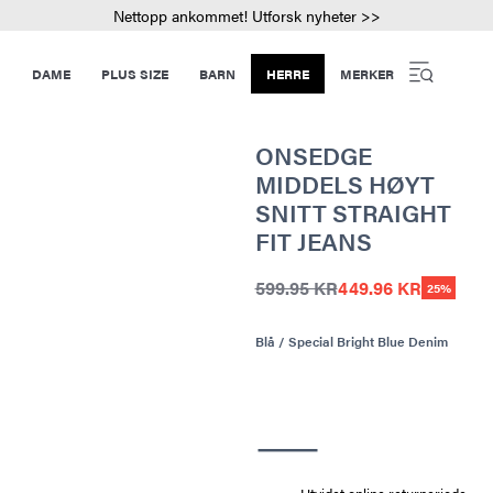
Nettopp ankommet! Utforsk nyheter >>
DAME
PLUS SIZE
BARN
HERRE
MERKER
ONSEDGE
MIDDELS HØYT
SNITT STRAIGHT
FIT JEANS
599.95 KR
449.96 KR
25%
Blå / Special Bright Blue Denim