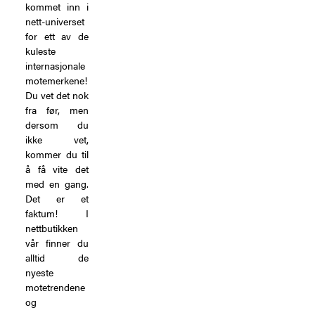
kommet inn i
nett-universet
for ett av de
kuleste
internasjonale
motemerkene!
Du vet det nok
fra før, men
dersom du
ikke vet,
kommer du til
å få vite det
med en gang.
Det er et
faktum! I
nettbutikken
vår finner du
alltid de
nyeste
motetrendene
og