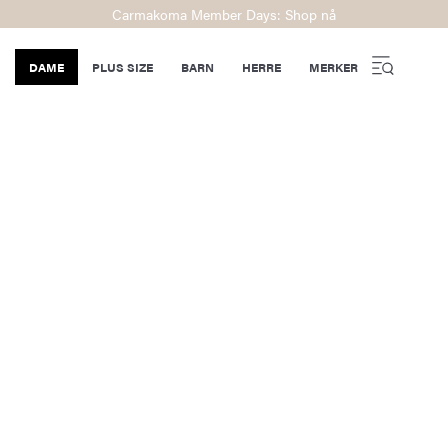
Carmakoma Member Days: Shop nå
DAME
PLUS SIZE
BARN
HERRE
MERKER