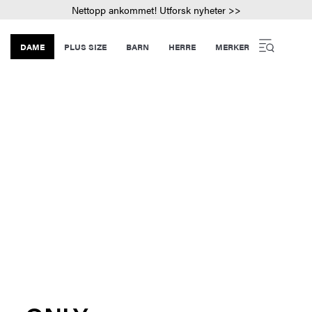
Nettopp ankommet! Utforsk nyheter >>
DAME
PLUS SIZE
BARN
HERRE
MERKER