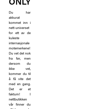
ONLY
Du har
akkurat
kommet inn i
nett-universet
for ett av de
kuleste
internasjonale
motemerkene!
Du vet det nok
fra før, men
dersom du
ikke vet,
kommer du til
å få vite det
med en gang.
Det er et
faktum! I
nettbutikken
vår finner du