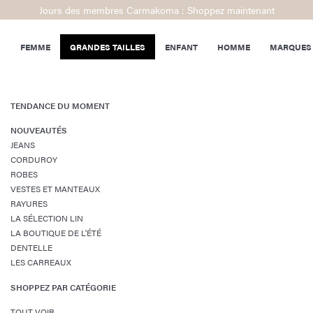
Jours des membres Carmakoma : Shoppez maintenant
FEMME
GRANDES TAILLES
ENFANT
HOMME
MARQUES
TENDANCE DU MOMENT
NOUVEAUTÉS
JEANS
CORDUROY
ROBES
VESTES ET MANTEAUX
RAYURES
LA SÉLECTION LIN
LA BOUTIQUE DE L'ÉTÉ
DENTELLE
LES CARREAUX
SHOPPEZ PAR CATÉGORIE
TOUT VOIR