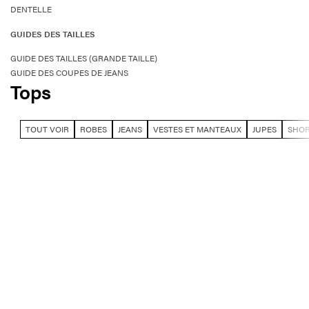
DENTELLE
GUIDES DES TAILLES
GUIDE DES TAILLES (GRANDE TAILLE)
GUIDE DES COUPES DE JEANS
Tops
TOUT VOIR
ROBES
JEANS
VESTES ET MANTEAUX
JUPES
SHO