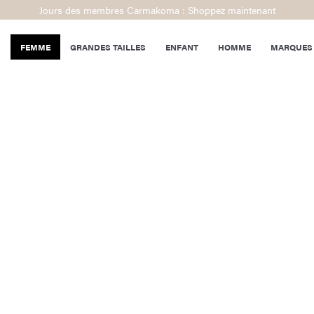
Jours des membres Carmakoma : Shoppez maintenant
FEMME
GRANDES TAILLES
ENFANT
HOMME
MARQUES