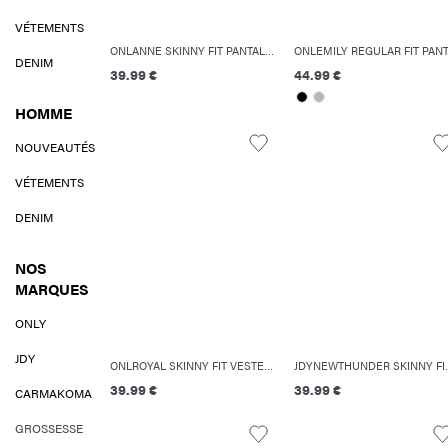
VÉTEMENTS
ONLANNE SKINNY FIT PANTALON EN SIMILI-CUIR
DENIM
39.99 €
44.99 €
HOMME
NOUVEAUTÉS
VÉTEMENTS
DENIM
NOS
MARQUES
ONLY
JDY
ONLROYAL SKINNY FIT VESTE EN SIMILICUIR
JDYNEWTHUND
39.99 €
39.99 €
CARMAKOMA
GROSSESSE