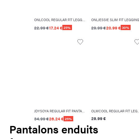
ONLCOOL REGULAR FIT LEGGING
ONLJESSIE SLIM FIT LEGGIN
22.99 €
17.24 €
29.99 €
20.99 €
25%
30%
JDYSOYA REGULAR FIT PANTALON
OLMCOOL REGULAR
29.99 €
34.99 €
26.24 €
25%
Pantalons enduits