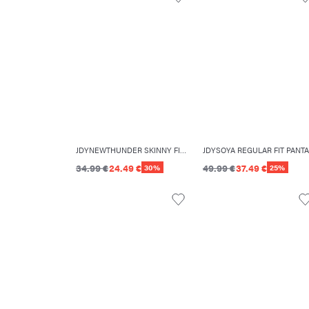
JDYNEWTHUNDER SKINNY FIT PANTALON CLASSIQUE
34.99 €
24.49 €
49.99 €
37.49 €
30%
25%