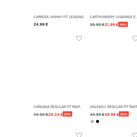
CARROOL SKINNY FIT LEGGING
CARTHUNDERY LEG
24.99 €
39.99 €
21.99 €
45%
CARDANA REGULAR FIT PANTALON
34.99 €
26.24 €
44.99 €
35.99 €
25%
20%