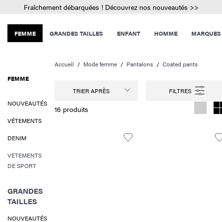
Fraîchement débarquées ! Découvrez nos nouveautés >>
FEMME
GRANDES TAILLES
ENFANT
HOMME
MARQUES
Accueil
Mode femme
Pantalons
Coated pants
FEMME
TRIER APRÈS
NOUVEAUTÉS
16 produits
VÉTEMENTS
DENIM
VETEMENTS
DE SPORT
GRANDES
TAILLES
NOUVEAUTÉS