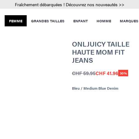
Fraîchement débarquées ! Découvrez nos nouveautés >>
FEMME
GRANDES TAILLES
ENFANT
HOMME
MARQUES
ONLJUICY TAILLE
HAUTE MOM FIT
JEANS
CHF 59.95
CHF 41.96
30%
Bleu / Medium Blue Denim