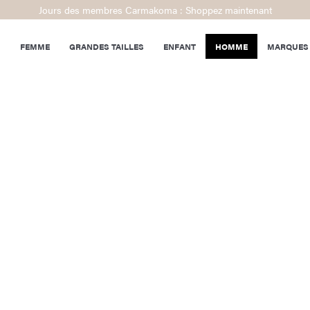
Jours des membres Carmakoma : Shoppez maintenant
FEMME
GRANDES TAILLES
ENFANT
HOMME
MARQUES