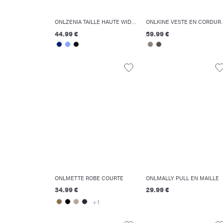
ONLZENIA TAILLE HAUTE WIDE LEG FIT JEANS
ONLKINE VES
44.99 €
59.99 €
ONLMETTE ROBE COURTE
ONLMALLY PULL EN MAILLE
34.99 €
29.99 €
+1