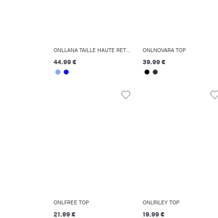
ONLLANA TAILLE HAUTE RETRO FLARED FIT JEANS
ONLNOVARA TOP
44.99 €
39.99 €
ONLFREE TOP
ONLRILEY TOP
21.99 €
19.99 €