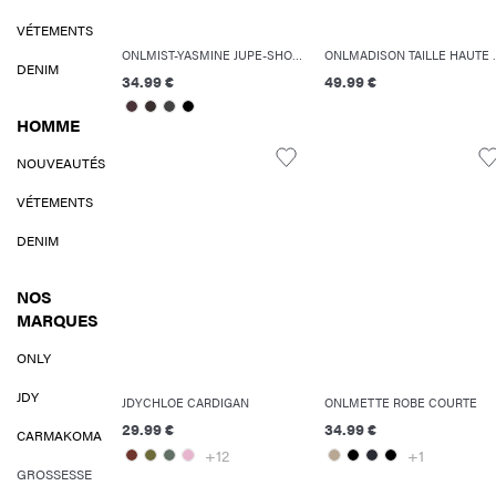
VÉTEMENTS
ONLMIST-YASMINE JUPE-SHORT
ONLMADISON TAI
DENIM
34.99 €
49.99 €
HOMME
NOUVEAUTÉS
VÉTEMENTS
DENIM
NOS
MARQUES
ONLY
JDY
JDYCHLOE CARDIGAN
ONLMETTE ROBE COURTE
29.99 €
34.99 €
CARMAKOMA
+12
+1
GROSSESSE