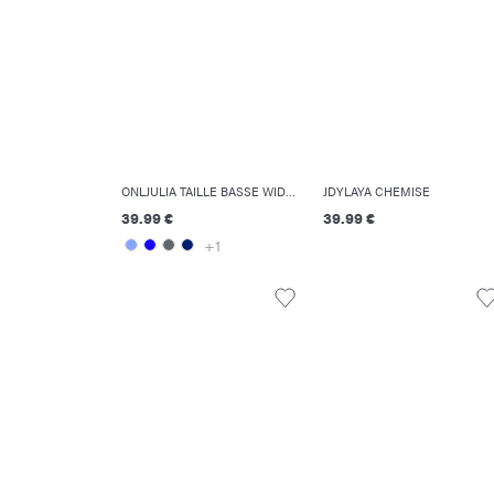
ONLJULIA TAILLE BASSE WIDE LEG FIT JEANS
JDYLAYA CHEMISE
39.99 €
39.99 €
+1