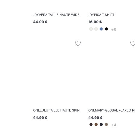
JDYVERA TAILLE HAUTE WIDE LEG FIT SHORTS
JDYPISA T-SHIRT
44.99 €
16.99 €
+6
ONLLULU TAILLE HAUTE SKINNY FIT JEANS
ONL
44.99 €
44.99 €
+4