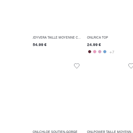
JDYVERA TAILLE MOYENNE CROPPED FIT JEANS
ONLRICA TOP
54.99 €
24.99 €
+7
ONLCHLOE SOUTIEN-GORGE
ONLPOWER TAILLE MOYENNE SK