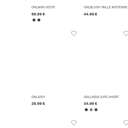
ONLMINI VESTE
ONLBLUSH TAI
69.99 €
44.99 €
ONLJOSY
ONLLINDA JUPE-SHORT
29.99 €
34.99 €