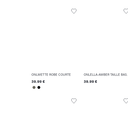
ONLMETTE ROBE COURTE
ONLELLA-AMBER TAIL
39.99 €
39.99 €