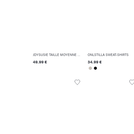
JDYSUSIE TAILLE MOYENNE COUPE BARREL JEANS
ONLSTILLA SWEAT-SHIRTS
49.99 €
34.99 €