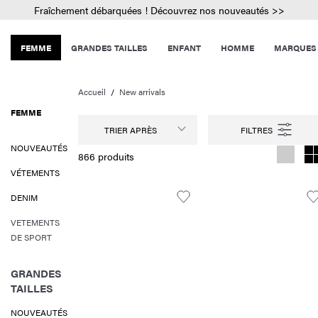
Fraîchement débarquées ! Découvrez nos nouveautés >>
FEMME
GRANDES TAILLES
ENFANT
HOMME
MARQUES
Accueil
New arrivals
FEMME
TRIER APRÈS
NOUVEAUTÉS
866 produits
VÉTEMENTS
DENIM
VETEMENTS
DE SPORT
GRANDES
TAILLES
NOUVEAUTÉS