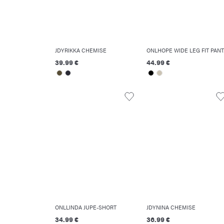
JDYRIKKA CHEMISE
ONL
39.99 €
44.99 €
ONLLINDA JUPE-SHORT
JDYNINA CHEMISE
34.99 €
36.99 €