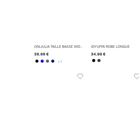
ONLJULIA TAILLE BASSE WIDE LEG FIT JEANS
JDYUFFA ROBE LONGUE
39.99 €
34.99 €
+1