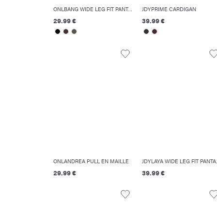
ONLBANG WIDE LEG FIT PANTALON À JAMBE LARGE
JDYPRIME CARDIGAN
29.99 €
39.99 €
ONLANDREA PULL EN MAILLE
JDYLAYA W
29.99 €
39.99 €