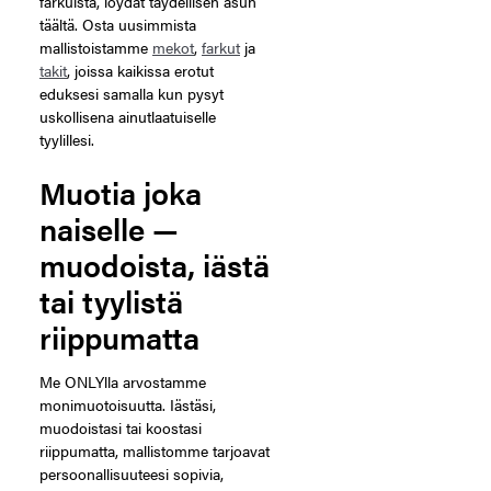
farkuista, löydät täydellisen asun
täältä. Osta uusimmista
mallistoistamme
mekot
,
farkut
ja
takit
, joissa kaikissa erotut
eduksesi samalla kun pysyt
uskollisena ainutlaatuiselle
tyylillesi.
Muotia joka
naiselle —
muodoista, iästä
tai tyylistä
riippumatta
Me ONLYlla arvostamme
monimuotoisuutta. Iästäsi,
muodoistasi tai koostasi
riippumatta, mallistomme tarjoavat
persoonallisuuteesi sopivia,