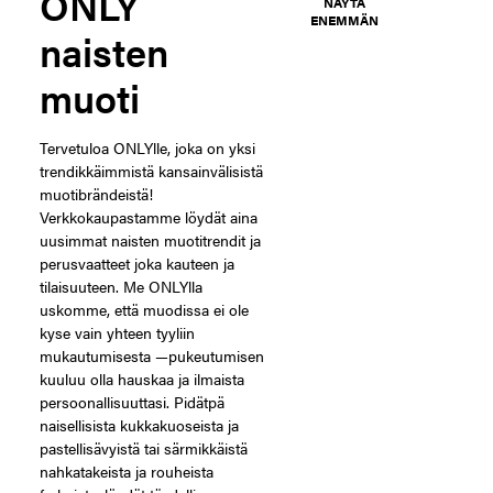
ONLY
NÄYTÄ
ENEMMÄN
naisten
muoti
Tervetuloa ONLYlle, joka on yksi
trendikkäimmistä kansainvälisistä
muotibrändeistä!
Verkkokaupastamme löydät aina
uusimmat naisten muotitrendit ja
perusvaatteet joka kauteen ja
tilaisuuteen. Me ONLYlla
uskomme, että muodissa ei ole
kyse vain yhteen tyyliin
mukautumisesta —pukeutumisen
kuuluu olla hauskaa ja ilmaista
persoonallisuuttasi. Pidätpä
naisellisista kukkakuoseista ja
pastellisävyistä tai särmikkäistä
nahkatakeista ja rouheista