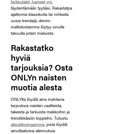
farkkutakit, hameet ym.
täydentämään tyyliäsi. Rakastatpa
ajattomia klassikoita tai rohkeita
uusia trendejä, denim-
mallistostamme löytyy sinulle
takuulla jotain mieluista
Rakastatko
hyviä
tarjouksia? Osta
ONLYn naisten
muotia alesta
ONLYlta löydät aina mahtavia
tarjouksia naisten vaatteista,
takeista ja farkuista mekkoihin ja
trendikkäisiin toppeihn. Tutustu
alevalikoimaamme
, josta löydät
ainutlaatuisia alennuksia