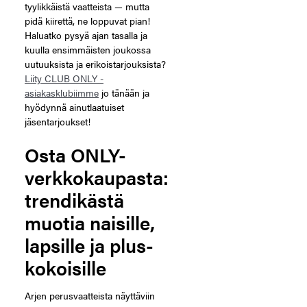
tyylikkäistä vaatteista — mutta
pidä kiirettä, ne loppuvat pian!
Haluatko pysyä ajan tasalla ja
kuulla ensimmäisten joukossa
uutuuksista ja erikoistarjouksista?
Liity CLUB ONLY -
asiakasklubiimme
jo tänään ja
hyödynnä ainutlaatuiset
jäsentarjoukset!
Osta ONLY-
verkkokaupasta:
trendikästä
muotia naisille,
lapsille ja plus-
kokoisille
Arjen perusvaatteista näyttäviin