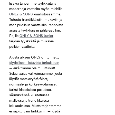
lisäksi tarjoamme tyylikkäitä ja
moderneja vaatteita myös miehille
ONLY & SONS
-mallistossamme.
Tutustu trendikkäisiin, mukaviin ja
monipuolisiin vaatteisiin, rennoista
asuista tyylikkäisiin juhla-asuihin.
Pojille
ONLY & SONS Junior
tarjoaa tyylikkäitä ja mukavia
poikien vaatteita.
Alusta alkaen ONLY on tunnettu
täydellisesti istuvista farkuistaan
— eikä tilanne ole muuttunut!
Selaa laajaa valikoimaamme, josta
löydät matalavyötäröiset,
normaali- ja korkeavyötäröiset
farkut klassisissa pesuissa,
särmikkäissä kulutetuissa
malleissa ja trendikkäissä
leikkauksissa. Mutta tarjontamme
ei rajoitu vain farkkuihin — löydä