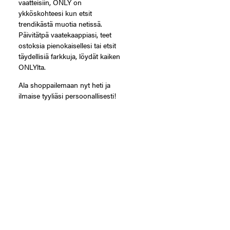
vaatteisiin, ONLY on
ykköskohteesi kun etsit
trendikästä muotia netissä.
Päivitätpä vaatekaappiasi, teet
ostoksia pienokaisellesi tai etsit
täydellisiä farkkuja, löydät kaiken
ONLYlta.
Ala shoppailemaan nyt heti ja
ilmaise tyyliäsi persoonallisesti!