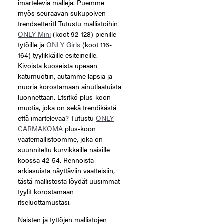
imartelevia malleja. Puemme
myös seuraavan sukupolven
trendsetterit! Tutustu mallistoihin
ONLY Mini
(koot 92-128) pienille
tytöille ja
ONLY Girls
(koot 116-
164) tyylikkäille esiteineille.
Kivoista kuoseista upeaan
katumuotiin, autamme lapsia ja
nuoria korostamaan ainutlaatuista
luonnettaan. Etsitkö plus-koon
muotia, joka on sekä trendikästä
että imartelevaa? Tutustu
ONLY
CARMAKOMA
plus-koon
vaatemallistoomme, joka on
suunniteltu kurvikkaille naisille
koossa 42-54. Rennoista
arkiasuista näyttäviin vaatteisiin,
tästä mallistosta löydät uusimmat
tyylit korostamaan
itseluottamustasi.
Naisten ja tyttöjen mallistojen