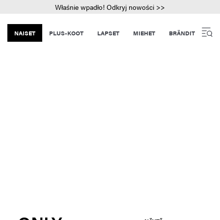
Właśnie wpadło! Odkryj nowości >>
NAISET
PLUS-KOOT
LAPSET
MIEHET
BRÄNDIT